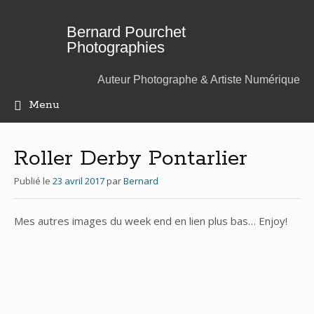
Bernard Pourchet
Photographies
Auteur Photographe & Artiste Numérique
Menu
Aller
au
contenu
Roller Derby Pontarlier
principal
Publié le
23 avril 2017
par
Bernard
Mes autres images du week end en lien plus bas… Enjoy!