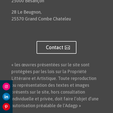
25000 Besançon
28 Le Beugnon,
25570 Grand Combe Chateleu
Contact
« les œuvres présentées sur le site sont
protégées par les lois sur la Propriété
Littéraire et Artistique. Toute reproduction
ou représentation des textes et images
présents sur le site, hors consultation
Share
individuelle et privée, doit faire l’objet d’une
on
Share
autorisation préalable de l’Adagp »
Instagram
on