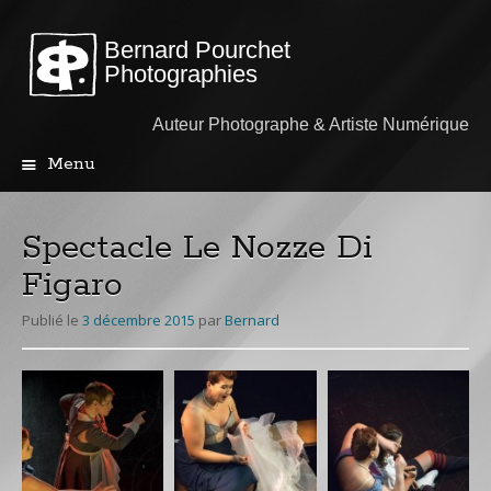
Bernard Pourchet
Photographies
Auteur Photographe & Artiste Numérique
Menu
Aller
au
contenu
Spectacle Le Nozze Di
principal
Figaro
Publié le
3 décembre 2015
par
Bernard