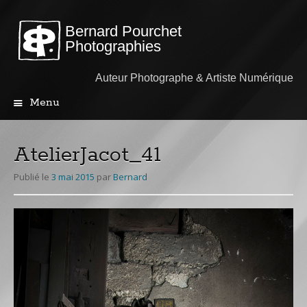
Bernard Pourchet
Photographies
Auteur Photographe & Artiste Numérique
Menu
Aller
au
contenu
AtelierJacot_41
principal
Publié le
3 mai 2015
par
Bernard