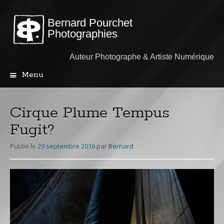
Bernard Pourchet
Photographies
Auteur Photographe & Artiste Numérique
Menu
Aller
au
contenu
Cirque Plume Tempus
principal
Fugit?
Publié le
29 septembre 2016
par
Bernard