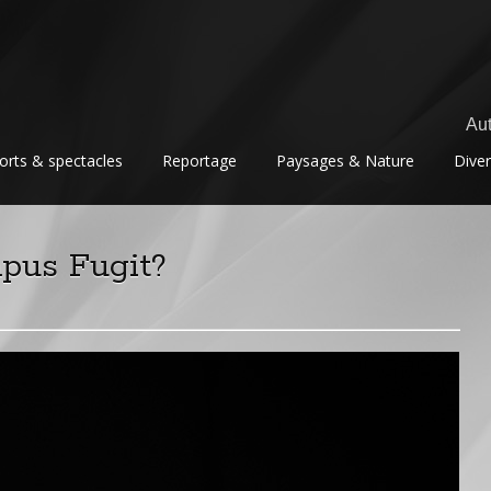
Aut
orts & spectacles
Reportage
Paysages & Nature
Dive
pus Fugit?