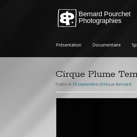
Bernard Pourchet
Photographies
Aller
Présentation
Documentaire
Sp
au
contenu
principal
Cirque Plume Tem
Publié le
29 septembre 2016
par
Bernard