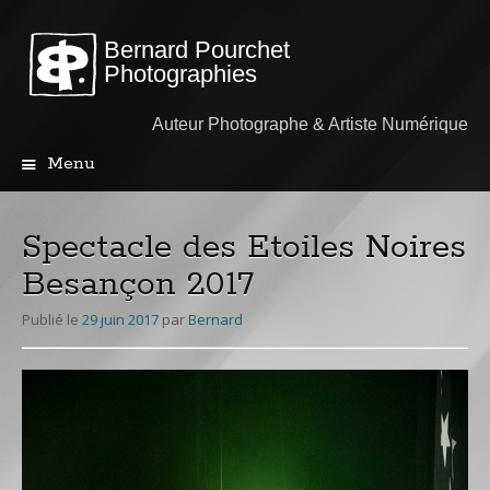
Bernard Pourchet
Photographies
Auteur Photographe & Artiste Numérique
Menu
Aller
au
contenu
Spectacle des Etoiles Noires
principal
Besançon 2017
Publié le
29 juin 2017
par
Bernard