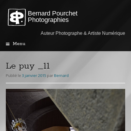
Bernard Pourchet
Photographies
Auteur Photographe & Artiste Numérique
Menu
Aller
au
contenu
Le puy _11
principal
Publié le
3 janvier 2015
par
Bernard