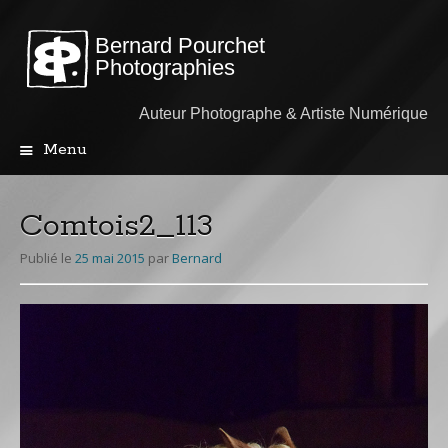
Bernard Pourchet
Photographies
Auteur Photographe & Artiste Numérique
Menu
Aller
au
contenu
Comtois2_113
principal
Publié le
25 mai 2015
par
Bernard