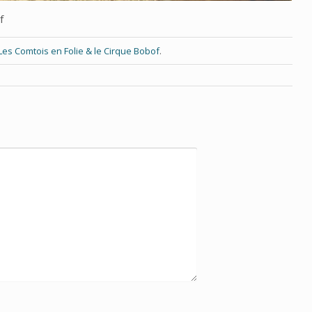
f
Les Comtois en Folie & le Cirque Bobof
.