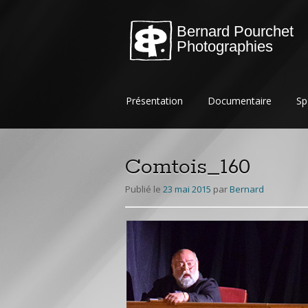
Bernard Pourchet
Photographies
Aller
Présentation
Documentaire
Sp
au
contenu
principal
Comtois_160
Publié le
23 mai 2015
par
Bernard