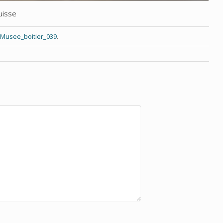
uisse
Musee_boitier_039
.