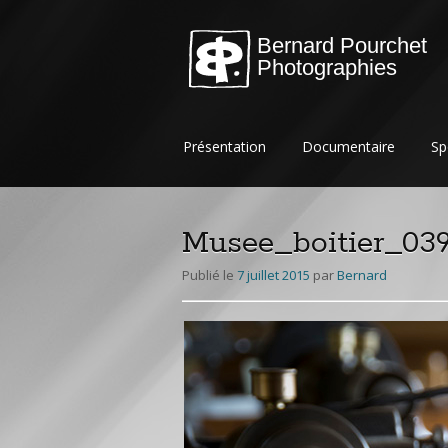
Bernard Pourchet
Photographies
Aller
Présentation
Documentaire
Sp
au
contenu
principal
Musee_boitier_03
Publié le
7 juillet 2015
par
Bernard