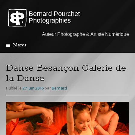
Bernard Pourchet
Photographies
Auteur Photographe & Artiste Numérique
Menu
Aller
au
contenu
Danse Besançon Galerie de
principal
la Danse
Publié le
27 juin 2016
par
Bernard